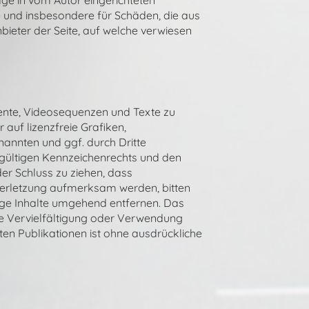
ge in vom Autor eingerichteten
te und insbesondere für Schäden, die aus
bieter der Seite, auf welche verwiesen
mente, Videosequenzen und Texte zu
auf lizenzfreie Grafiken,
annten und ggf. durch Dritte
gültigen Kennzeichenrechts und den
der Schluss zu ziehen, dass
sverletzung aufmerksam werden, bitten
ige Inhalte umgehend entfernen. Das
Eine Vervielfältigung oder Verwendung
en Publikationen ist ohne ausdrückliche