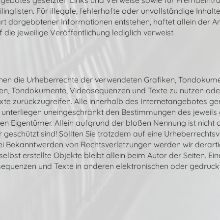
angebotes gesetzten Links und Verweise sowie für Fremdeinträ
nglisten. Für illegale, fehlerhafte oder unvollständige Inhal
t dargebotener Informationen entstehen, haftet allein der An
 die jeweilige Veröffentlichung lediglich verweist.
ationen die Urheberrechte der verwendeten Grafiken, Tondoku
iken, Tondokumente, Videosequenzen und Texte zu nutzen oder 
 zurückzugreifen. Alle innerhalb des Internetangebotes gen
unterliegen uneingeschränkt den Bestimmungen des jeweils 
en Eigentümer. Allein aufgrund der bloßen Nennung ist nicht 
r geschützt sind! Sollten Sie trotzdem auf eine Urheberrecht
ei Bekanntwerden von Rechtsverletzungen werden wir derart
selbst erstellte Objekte bleibt allein beim Autor der Seiten. 
equenzen und Texte in anderen elektronischen oder gedruckt