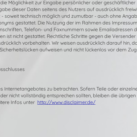
die Möglichkeit zur Eingabe persönlicher oder geschäftliche
isgabe dieser Daten seitens des Nutzers auf ausdrücklich frei
t - soweit technisch möglich und zumutbar - auch ohne Anga
onyms gestattet. Die Nutzung der im Rahmen des Impressum
anschriften, Telefon- und Faxnummern sowie Emailadressen du
n ist nicht gestattet. Rechtliche Schritte gegen die Versend
rücklich vorbehalten. Wir weisen ausdrücklich darauf hin, d
 Sicherheitslücken aufweisen und nicht lückenlos vor dem Zugr
usschlusses
des Internetangebotes zu betrachten. Sofern Teile oder einzel
der nicht vollständig entsprechen sollten, bleiben die übrige
itere Infos unter
http://www.disclaimer.de/