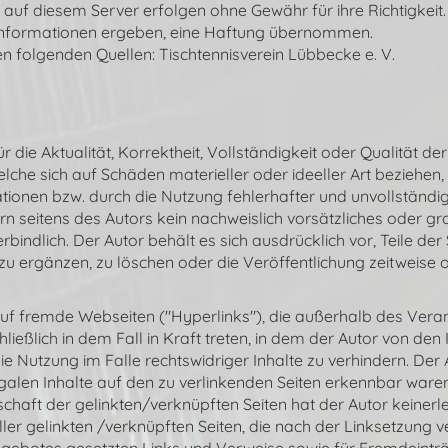
uf diesem Server erfolgen ohne Gewähr für ihre Richtigkeit. I
nformationen ergeben, eine Haftung übernommen.
 folgenden Quellen: Tischtennisverein Lübbecke e. V.
die Aktualität, Korrektheit, Vollständigkeit oder Qualität der
he sich auf Schäden materieller oder ideeller Art beziehen,
ionen bzw. durch die Nutzung fehlerhafter und unvollständi
n seitens des Autors kein nachweislich vorsätzliches oder gr
rbindlich. Der Autor behält es sich ausdrücklich vor, Teile 
 ergänzen, zu löschen oder die Veröffentlichung zeitweise od
auf fremde Webseiten ("Hyperlinks"), die außerhalb des Vera
ießlich in dem Fall in Kraft treten, in dem der Autor von den
 Nutzung im Falle rechtswidriger Inhalte zu verhindern. Der A
galen Inhalte auf den zu verlinkenden Seiten erkennbar waren
chaft der gelinkten/verknüpften Seiten hat der Autor keinerlei 
ller gelinkten /verknüpften Seiten, die nach der Linksetzung v